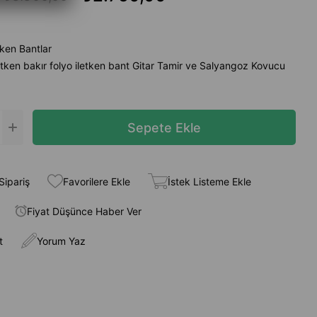
tken Bantlar
letken bakır folyo iletken bant Gitar Tamir ve Salyangoz Kovucu
Sipariş
Favorilere Ekle
İstek Listeme Ekle
Fiyat Düşünce Haber Ver
t
Yorum Yaz