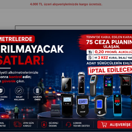
4.000 TL üzeri alışverişlerinizde kargo ücretsiz.
ANTLAR
HIRDAVAT
ELEKTRİKLİ ALETLER
BAHÇE VE KAMP MAL
 Bakır Folyo Kapton Bant 20 mm x 50 mt
Tek Taraf
50 mt
17