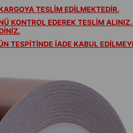
KARGOYA TESLİM EDİLMEKTEDİR.
NÜ KONTROL EDEREK TESLİM ALINIZ.
İNİZ.
N TESPİTİNDE İADE KABUL EDİLMEY