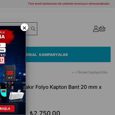
Tüm kredi kartlarında tek çekimde komisyon alınmamaktadır.
×
ZEMELERİ
MEDİKAL
KAMPANYALAR
< < Önceki Sayfaya Dön
lı İletken Bakır Folyo Kapton Bant 20 mm x
₺2.750,00
₺3.300,00