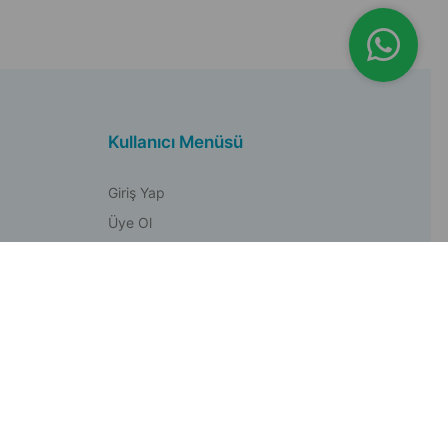
Kullanıcı Menüsü
Giriş Yap
Üye Ol
Hesabım
Sepetiniz
Destek