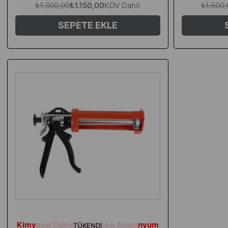
₺1.300,00
₺1.150,00
KDV Dahil
₺1.500
SEPETE EKLE
Kimyasal Dübel Tabancası Aluminyum
TÜKENDI