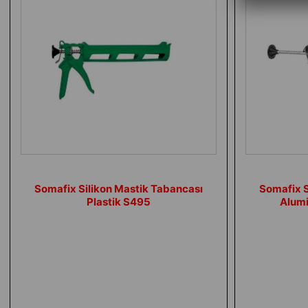
Somafix Silikon Mastik Tabancası
Somafix S
Plastik S495
Alum