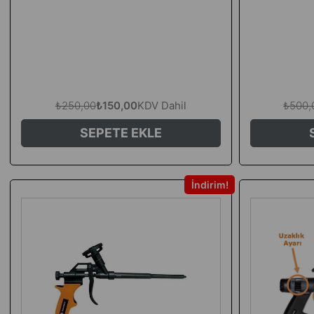
₺250,00
₺150,00
KDV Dahil
₺500,
SEPETE EKLE
İndirim