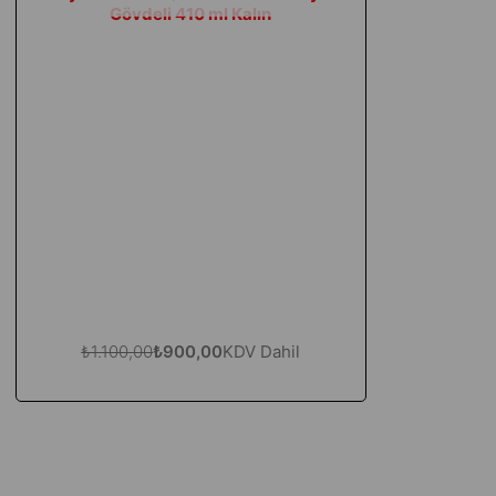
Gövdeli 410 ml Kalın
₺1.100,00
₺900,00
KDV Dahil