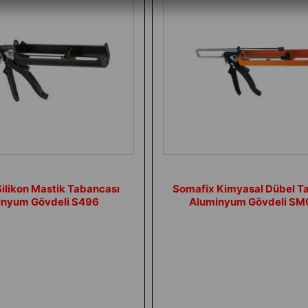
ilikon Mastik Tabancası
Somafix Kimyasal Dübel T
inyum Gövdeli S496
Aluminyum Gövdeli S