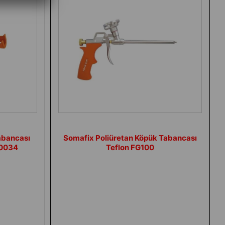
abancası
Somafix Poliüretan Köpük Tabancası
M0034
Teflon FG100