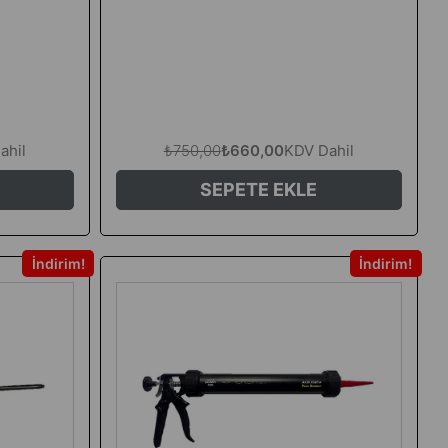
ahil
₺750,00
₺660,00
KDV Dahil
SEPETE EKLE
İndirim
İndirim