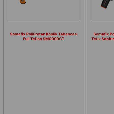
Somafix Poliüretan Köpük Tabancası
Somafix Po
Full Teflon SM0009CT
Tetik Sabitl