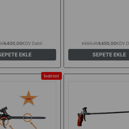
00
₺400,00
KDV Dahil
₺550,00
₺450,00
KDV D
SEPETE EKLE
SEPETE EKLE
İndirim