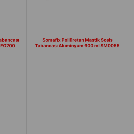
Tabancası
Somafix Poliüretan Mastik Sosis
m FG200
Tabancası Aluminyum 600 ml SM0055