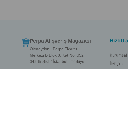
Hızlı Ul
Perpa Alışveriş Mağazası
Okmeydanı, Perpa Ticaret
Kurumsal
Merkezi B Blok 8. Kat No: 952
34385 Şişli / İstanbul - Türkiye
İletişim
Banka He
İletişim
S.S.S
+90 212 210 40 70 +90 212 210
Satış
40 71
(Mağaza Açılış Saati: 09:00 /
Şartlar ve
Kapanış Saati: 18:00)
Geri İade
[email protected]
Çerez Poli
KVKK Met