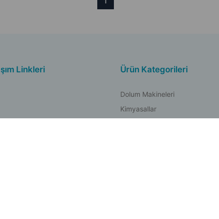
1
aşım Linkleri
Ürün Kategorileri
Dolum Makineleri
Kimyasallar
sap Numaralarımız
Bantlar
Hırdavat
Elektrikli El Aletleri
 Koşullar
Bahçe Kamp Malzemeleri
 ve Ödeme Politikası
Medikal
kitikası
Sponsor Ürünleri
ni