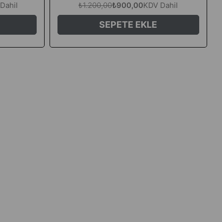
Dahil
₺1.200,00
₺900,00
KDV Dahil
SEPETE EKLE