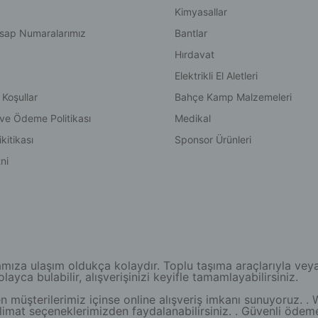
Kimyasallar
sap Numaralarımız
Bantlar
Hırdavat
Elektrikli El Aletleri
 Koşullar
Bahçe Kamp Malzemeleri
 ve Ödeme Politikası
Medikal
kitikası
Sponsor Ürünleri
ni
a ulaşım oldukça kolaydır. Toplu taşıma araçlarıyla veya öze
yca bulabilir, alışverişinizi keyifle tamamlayabilirsiniz.
müşterilerimiz içinse online alışveriş imkanı sunuyoruz. . 
teslimat seçeneklerimizden faydalanabilirsiniz. . Güvenli ödem