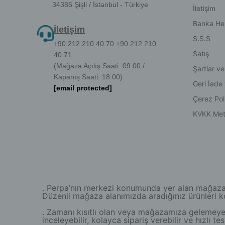
34385 Şişli / İstanbul - Türkiye
İletişim
Banka He
İletişim
S.S.S
+90 212 210 40 70 +90 212 210
Satış
40 71
(Mağaza Açılış Saati: 09:00 /
Şartlar ve
Kapanış Saati: 18:00)
Geri İade
[email protected]
Çerez Poli
KVKK Met
. Perpa’nın merkezi konumunda yer alan mağazamız
Düzenli mağaza alanımızda aradığınız ürünleri kola
. Zamanı kısıtlı olan veya mağazamıza gelemeyen 
inceleyebilir, kolayca sipariş verebilir ve hızlı 