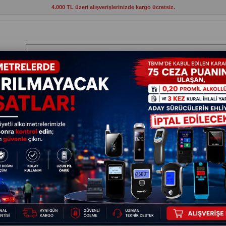
4.000 TL üzeri alışverişlerinizde kargo ücretsiz.
ANTLAR
HIRDAVAT
ELEKTRİKLİ ALETLER
BAHÇE VE KAMP MAL
rech Film (Streç Ambalaj) 50 cm x 250 m Siyah
Strech F
27