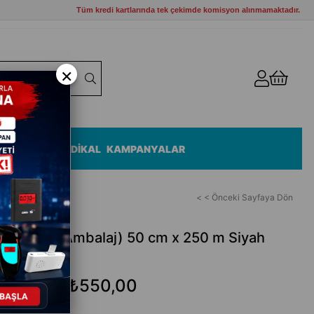
Tüm kredi kartlarında tek çekimde komisyon alınmamaktadır.
×
ZEMELERİ
MEDİKAL
KAMPANYALAR
< < Önceki Sayfaya Dön
ilm (Streç Ambalaj) 50 cm x 250 m Siyah
₺550,00
₺750,00