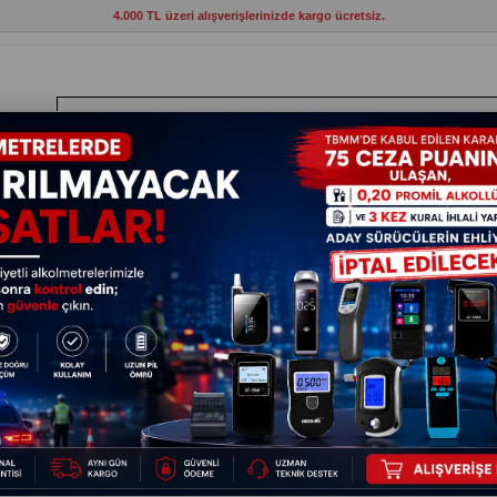
4.000 TL üzeri alışverişlerinizde kargo ücretsiz.
ANTLAR
HIRDAVAT
ELEKTRİKLİ ALETLER
BAHÇE VE KAMP MAL
Stanley Termos Buzluk 6.6 lt Beyaz Buz Akülü 27 Saat Soğuk
Stanley 
Saat Soğ
9