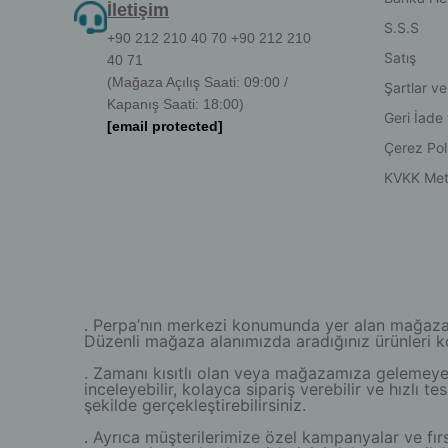
İletişim
S.S.S
+90 212 210 40 70 +90 212 210
Satış
40 71
(Mağaza Açılış Saati: 09:00 /
Şartlar ve
Kapanış Saati: 18:00)
Geri İade
[email protected]
Çerez Poli
KVKK Met
. Perpa’nın merkezi konumunda yer alan mağazamız
Düzenli mağaza alanımızda aradığınız ürünleri kola
. Zamanı kısıtlı olan veya mağazamıza gelemeyen 
inceleyebilir, kolayca sipariş verebilir ve hızlı 
şekilde gerçekleştirebilirsiniz.
. Ayrıca müşterilerimize özel kampanyalar ve fırs