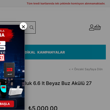
Tüm kredi kartlarında tek çekimde komisyon alınmamaktadır.
×
ZEMELERİ
MEDİKAL
KAMPANYALAR
< < Önceki Sayfaya Dön
Termos Buzluk 6.6 lt Beyaz Buz Akülü 27
uk
₺5.000,00
₺5.500,00