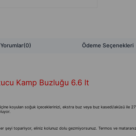
Yorumlar
(0)
Ödeme Seçenekleri
tucu Kamp Buzluğu 6.6 lt
 içine koyulan soğuk içeceklerinizi, ekstra buz veya buz kasedi/aküsü ile
luyor.
z her şeyi toparlıyor, eliniz kolunuz dolu gezmiyorsunuz. Termos ve mataranı