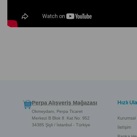
Hızlı Ul
Perpa Alışveriş Mağazası
Okmeydanı, Perpa Ticaret
Kurumsal
Merkezi B Blok 8. Kat No: 952
34385 Şişli / İstanbul - Türkiye
İletişim
Banka He