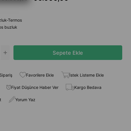
zluk-Termos
os buzluk
Sipariş
Favorilere Ekle
İstek Listeme Ekle
Fiyat Düşünce Haber Ver
Kargo Bedava
t
Yorum Yaz