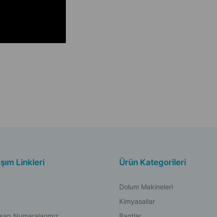
aşım Linkleri
Ürün Kategorileri
Dolum Makineleri
Kimyasallar
sap Numaralarımız
Bantlar