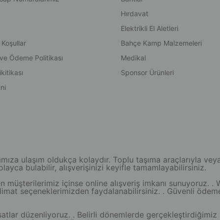
Hırdavat
Elektrikli El Aletleri
 Koşullar
Bahçe Kamp Malzemeleri
 ve Ödeme Politikası
Medikal
kitikası
Sponsor Ürünleri
ni
a ulaşım oldukça kolaydır. Toplu taşıma araçlarıyla veya öze
yca bulabilir, alışverişinizi keyifle tamamlayabilirsiniz.
müşterilerimiz içinse online alışveriş imkanı sunuyoruz. . 
teslimat seçeneklerimizden faydalanabilirsiniz. . Güvenli ödem
atlar düzenliyoruz. . Belirli dönemlerde gerçekleştirdiğimiz 