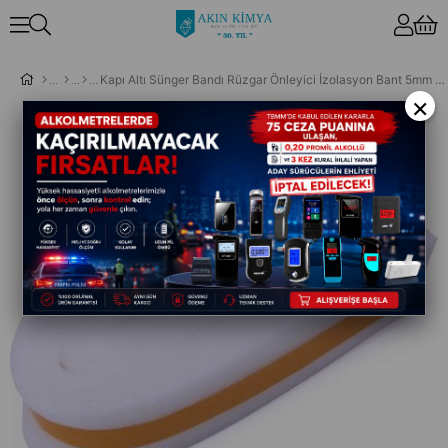
Kapı Altı Sünger Bandı Rüzgar Önleyici İzolasyon Bant 5mm X 2mm X 90cm
×