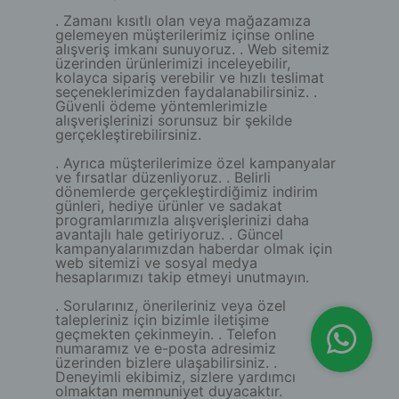
. Zamanı kısıtlı olan veya mağazamıza
gelemeyen müşterilerimiz içinse online
alışveriş imkanı sunuyoruz. . Web sitemiz
üzerinden ürünlerimizi inceleyebilir,
kolayca sipariş verebilir ve hızlı teslimat
seçeneklerimizden faydalanabilirsiniz. .
Güvenli ödeme yöntemlerimizle
alışverişlerinizi sorunsuz bir şekilde
gerçekleştirebilirsiniz.
. Ayrıca müşterilerimize özel kampanyalar
ve fırsatlar düzenliyoruz. . Belirli
dönemlerde gerçekleştirdiğimiz indirim
günleri, hediye ürünler ve sadakat
programlarımızla alışverişlerinizi daha
avantajlı hale getiriyoruz. . Güncel
kampanyalarımızdan haberdar olmak için
web sitemizi ve sosyal medya
hesaplarımızı takip etmeyi unutmayın.
. Sorularınız, önerileriniz veya özel
talepleriniz için bizimle iletişime
geçmekten çekinmeyin. . Telefon
numaramız ve e-posta adresimiz
üzerinden bizlere ulaşabilirsiniz. .
Deneyimli ekibimiz, sizlere yardımcı
olmaktan memnuniyet duyacaktır.