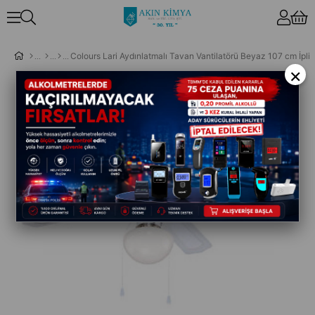
Colours Lari Aydınlatmalı Tavan Vantilatörü Beyaz 107 cm İpli
×