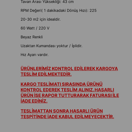
Tavan Arası Yüksekliği: 43 cm
RPM Değeri( 1 dakikadaki Dönüş Hızı): 225
20-30 m2 için idealdir.
60 Watt / 220 V
Beyaz Renkli
Uzaktan Kumandası yoktur / İplidir.
Hız Ayarı vardır.
ÜRÜNLERİMİZ KONTROL EDİLEREK KARGOYA
TESLİM EDİLMEKTEDİR.
KARGO TESLİMATI SIRASINDA ÜRÜNÜ
KONTROL EDEREK TESLİM ALINIZ. HASARLI
ÜRÜN İSE RAPOR TUTTURARAK FATURASI İLE
İADE EDİNİZ.
TESLİMATTAN SONRA HASARLI ÜRÜN
TESPİTİNDE İADE KABUL EDİLMEYECEKTİR.