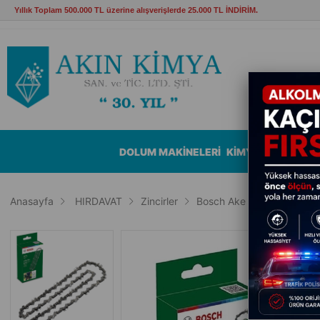
Yıllık Toplam 500.000 TL üzerine alışverişlerde 25.000 TL İNDİRİM.
DOLUM MAKİNELERİ
KİMYASALLAR
B
Anasayfa
HIRDAVAT
Zincirler
Bosch Ake Ağaç Kesme Mak