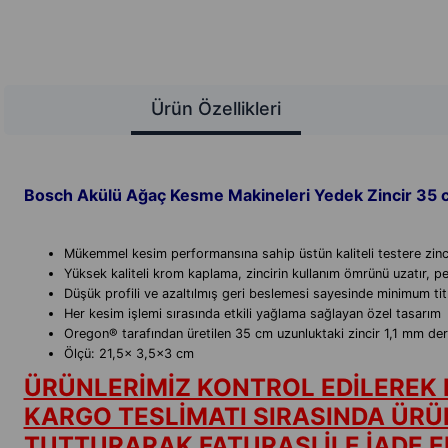
Ürün Özellikleri
Bosch Akülü Ağaç Kesme Makineleri Yedek Zincir 35 
Mükemmel kesim performansına sahip üstün kaliteli testere zinci
Yüksek kaliteli krom kaplama, zincirin kullanım ömrünü uzatır, p
Düşük profili ve azaltılmış geri beslemesi sayesinde minimum tit
Her kesim işlemi sırasında etkili yağlama sağlayan özel tasarım
Oregon® tarafından üretilen 35 cm uzunluktaki zincir 1,1 mm derin
Ölçü: 21,5x 3,5x3 cm
ÜRÜNLERİMİZ KONTROL EDİLEREK 
KARGO TESLİMATI SIRASINDA ÜRÜ
TUTTURARAK FATURASI İLE İADE ED