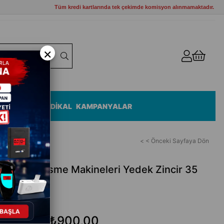
Tüm kredi kartlarında tek çekimde komisyon alınmamaktadır.
×
ZEMELERİ
MEDİKAL
KAMPANYALAR
< < Önceki Sayfaya Dön
e Ağaç Kesme Makineleri Yedek Zincir 35
-19 S
₺900,00
₺989,00