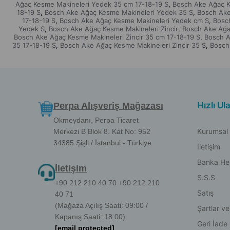
Ağaç Kesme Makineleri Yedek 35 cm 17-18-19 S
Bosch Ake Ağaç K
,
18-19 S
Bosch Ake Ağaç Kesme Makineleri Yedek 35 S
Bosch Ake
,
,
17-18-19 S
Bosch Ake Ağaç Kesme Makineleri Yedek cm S
Bosc
,
,
Yedek S
Bosch Ake Ağaç Kesme Makineleri Zincir
Bosch Ake Ağaç
,
,
Bosch Ake Ağaç Kesme Makineleri Zincir 35 cm 17-18-19 S
Bosch A
,
35 17-18-19 S
Bosch Ake Ağaç Kesme Makineleri Zincir 35 S
Bosch
,
,
Hızlı Ul
Perpa Alışveriş Mağazası
Okmeydanı, Perpa Ticaret
Kurumsal
Merkezi B Blok 8. Kat No: 952
34385 Şişli / İstanbul - Türkiye
İletişim
Banka He
İletişim
S.S.S
+90 212 210 40 70 +90 212 210
Satış
40 71
(Mağaza Açılış Saati: 09:00 /
Şartlar ve
Kapanış Saati: 18:00)
Geri İade
[email protected]