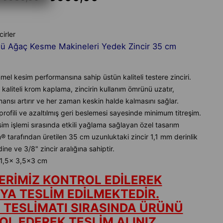
cirler
ü Ağaç Kesme Makineleri Yedek Zincir 35 cm
l kesim performansına sahip üstün kaliteli testere zinciri.
kaliteli krom kaplama, zincirin kullanım ömrünü uzatır,
ansı artırır ve her zaman keskin halde kalmasını sağlar.
rofili ve azaltılmış geri beslemesi sayesinde minimum titreşim.
im işlemi sırasında etkili yağlama sağlayan özel tasarım
 tarafından üretilen 35 cm uzunluktaki zincir 1,1 mm derinlik
ne ve 3/8" zincir aralığına sahiptir.
21,5x 3,5x3 cm
ERİMİZ KONTROL EDİLEREK
A TESLİM EDİLMEKTEDİR.
 TESLİMATI SIRASINDA ÜRÜNÜ
L EDEREK TESLİM ALINIZ.