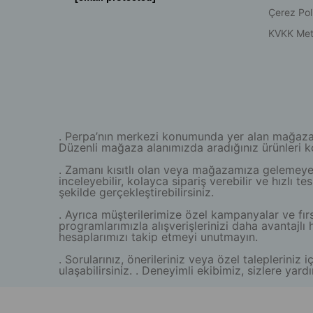
Çerez Poli
KVKK Met
. Perpa’nın merkezi konumunda yer alan mağazamız
Düzenli mağaza alanımızda aradığınız ürünleri kola
. Zamanı kısıtlı olan veya mağazamıza gelemeyen 
inceleyebilir, kolayca sipariş verebilir ve hızlı 
şekilde gerçekleştirebilirsiniz.
. Ayrıca müşterilerimize özel kampanyalar ve fırs
programlarımızla alışverişlerinizi daha avantaj
hesaplarımızı takip etmeyi unutmayın.
. Sorularınız, önerileriniz veya özel taleplerini
ulaşabilirsiniz. . Deneyimli ekibimiz, sizlere y