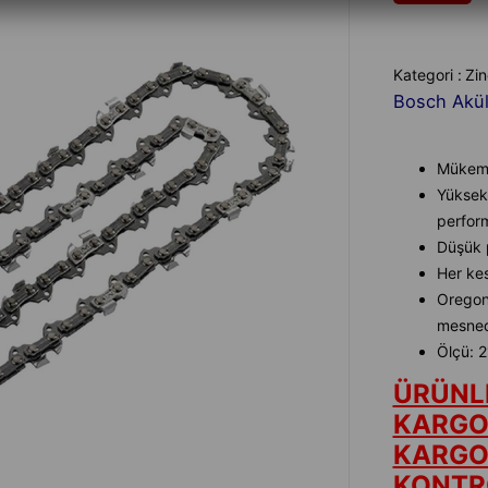
Kategori :
Zin
Bosch Akül
Mükemme
Yüksek 
perform
Düşük p
Her kes
Oregon®
mesnedi
Ölçü: 
ÜRÜNL
KARGOY
KARGO
KONTRO