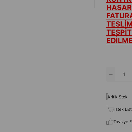
HASAR
FATURA
TESLİ
TESPİT
EDİLME
Kritik Stok
İstek Lis
Tavsiye E