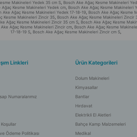
esme Makineleri Yedek 35 cm S
Bosch Ake Ağaç Kesme Makineleri Yed
,
 Ağaç Kesme Makineleri Yedek cm
Bosch Ake Ağaç Kesme Makineleri 
,
h Ake Ağaç Kesme Makineleri Yedek 17-18-19
Bosch Ake Ağaç Kesme Ma
,
 Kesme Makineleri Zincir 35
Bosch Ake Ağaç Kesme Makineleri Zincir 
,
ke Ağaç Kesme Makineleri Zincir 35 cm S
Bosch Ake Ağaç Kesme Makinel
,
 Ake Ağaç Kesme Makineleri Zincir cm
Bosch Ake Ağaç Kesme Makineleri
,
17-18-19 S
Bosch Ake Ağaç Kesme Makineleri Zincir cm S
,
,
aşım Linkleri
Ürün Kategorileri
Dolum Makineleri
Kimyasallar
sap Numaralarımız
Bantlar
Hırdavat
Elektrikli El Aletleri
 Koşullar
Bahçe Kamp Malzemeleri
 ve Ödeme Politikası
Medikal