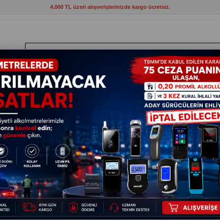
4.000 TL üzeri alışverişlerinizde kargo ücretsiz.
ANTLAR
HIRDAVAT
ELEKTRİKLİ ALETLER
BAHÇE VE KAMP MAL
ineleri Yedek Zincir 35 cm 17-18-19 S
Bosch Ak
cm 17-18
9