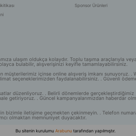
kitikası
Sponsor Ürünleri
ni
a ulaşım oldukça kolaydır. Toplu taşıma araçlarıyla veya öze
yca bulabilir, alışverişinizi keyifle tamamlayabilirsiniz.
müşterilerimiz içinse online alışveriş imkanı sunuyoruz. . 
teslimat seçeneklerimizden faydalanabilirsiniz. . Güvenli ödem
atlar düzenliyoruz. . Belirli dönemlerde gerçekleştirdiğimiz 
lı hale getiriyoruz. . Güncel kampanyalarımızdan haberdar o
z için bizimle iletişime geçmekten çekinmeyin. . Telefon num
ardımcı olmaktan memnuniyet duyacaktır.
Bu sitenin kurulumu
Arabunu
tarafından yapılmıştır.