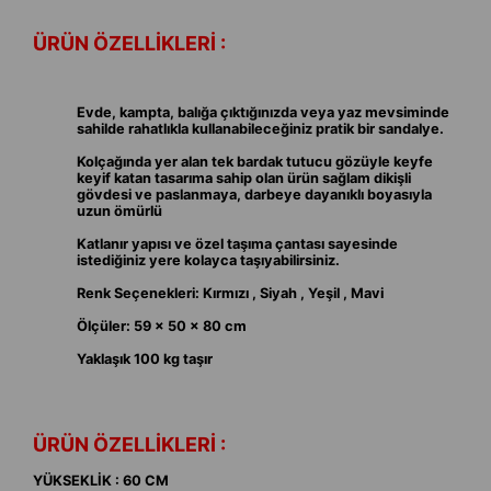
ÜRÜN ÖZELLİKLERİ :
Evde, kampta, balığa çıktığınızda veya yaz mevsiminde
sahilde rahatlıkla kullanabileceğiniz pratik bir sandalye.
Kolçağında yer alan tek bardak tutucu gözüyle keyfe
keyif katan tasarıma sahip olan ürün sağlam dikişli
gövdesi ve paslanmaya, darbeye dayanıklı boyasıyla
uzun ömürlü
Katlanır yapısı ve özel taşıma çantası sayesinde
istediğiniz yere kolayca taşıyabilirsiniz.
Renk Seçenekleri: Kırmızı , Siyah , Yeşil , Mavi
Ölçüler: 59 x 50 x 80 cm
Yaklaşık 100 kg taşır
ÜRÜN ÖZELLİKLERİ :
YÜKSEKLİK : 60 CM