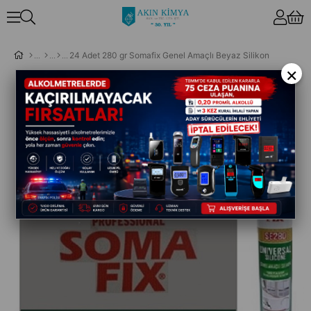
24 Adet 280 gr Somafix Genel Amaçlı Beyaz Silikon
×