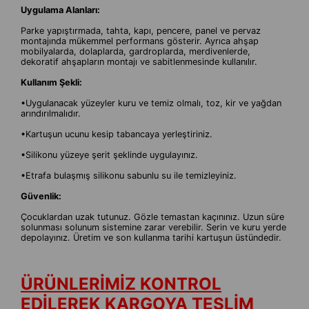
Uygulama Alanları:
Parke yapıştırmada, tahta, kapı, pencere, panel ve pervaz
montajında mükemmel performans gösterir. Ayrıca ahşap
mobilyalarda, dolaplarda, gardroplarda, merdivenlerde,
dekoratif ahşapların montajı ve sabitlenmesinde kullanılır.
Kullanım Şekli:
•Uygulanacak yüzeyler kuru ve temiz olmalı, toz, kir ve yağdan
arındırılmalıdır.
•Kartuşun ucunu kesip tabancaya yerleştiriniz.
•Silikonu yüzeye şerit şeklinde uygulayınız.
•Etrafa bulaşmış silikonu sabunlu su ile temizleyiniz.
Güvenlik:
Çocuklardan uzak tutunuz. Gözle temastan kaçınınız. Uzun süre
solunması solunum sistemine zarar verebilir. Serin ve kuru yerde
depolayınız. Üretim ve son kullanma tarihi kartuşun üstündedir.
ÜRÜNLERİMİZ KONTROL
EDİLEREK KARGOYA TESLİM