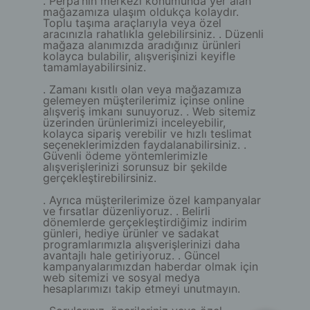
. Perpa’nın merkezi konumunda yer alan
mağazamıza ulaşım oldukça kolaydır.
Toplu taşıma araçlarıyla veya özel
aracınızla rahatlıkla gelebilirsiniz. . Düzenli
mağaza alanımızda aradığınız ürünleri
kolayca bulabilir, alışverişinizi keyifle
tamamlayabilirsiniz.
. Zamanı kısıtlı olan veya mağazamıza
gelemeyen müşterilerimiz içinse online
alışveriş imkanı sunuyoruz. . Web sitemiz
üzerinden ürünlerimizi inceleyebilir,
kolayca sipariş verebilir ve hızlı teslimat
seçeneklerimizden faydalanabilirsiniz. .
Güvenli ödeme yöntemlerimizle
alışverişlerinizi sorunsuz bir şekilde
gerçekleştirebilirsiniz.
. Ayrıca müşterilerimize özel kampanyalar
ve fırsatlar düzenliyoruz. . Belirli
dönemlerde gerçekleştirdiğimiz indirim
günleri, hediye ürünler ve sadakat
programlarımızla alışverişlerinizi daha
avantajlı hale getiriyoruz. . Güncel
kampanyalarımızdan haberdar olmak için
web sitemizi ve sosyal medya
hesaplarımızı takip etmeyi unutmayın.