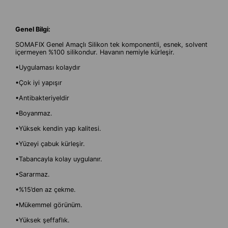
Genel Bilgi:
SOMAFIX Genel Amaçlı Silikon tek komponentli, esnek, solvent
içermeyen %100 silikondur. Havanın nemiyle kürleşir.
•Uygulaması kolaydır
•Çok iyi yapışır
•Antibakteriyeldir
•Boyanmaz.
•Yüksek kendin yap kalitesi.
•Yüzeyi çabuk kürleşir.
•Tabancayla kolay uygulanır.
•Sararmaz.
•%15’den az çekme.
•Mükemmel görünüm.
•Yüksek şeffaflık.